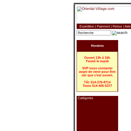
Expédition
|
Paiement
|
Retour
|
Aide
Horaires
Ouvert 13h à 16h
Fermé le mardi
SVP nous contacter
avant de venir pour être
sûr que c’est ouvert.
Tél: 514-276-8714
Texto 514-405-5377
Catégories
Déco Pour la Maison
Lampe - Japonaise
Lampe - Orientale
Lanterne
Paravent
Rideau en Bambou
Rideau en Bois
Store en Rouleau