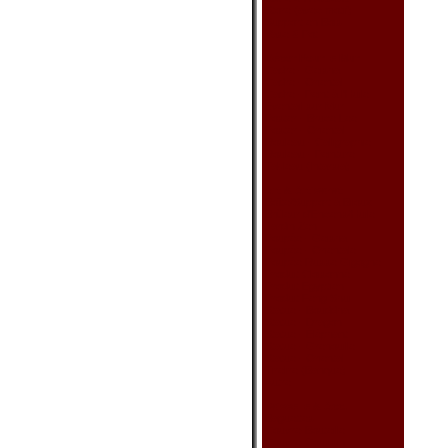
Store (avec motif)
Support en Bois
Vase & Pot
Décor Pour le Mur
Cadre - Geisha
Cadre - Oriental
Cadre - Peint à l'Huile
Éventail sur Mur
Poster - Bruce Lee
Poster - Oriental
Rouleau - Calligraphie
Rouleau - Peinture
Tableau (Intarsia)
Art & Artisanat
Boîte/Support à Bijoux
Brûleur d'Encens/Huile
Jardin Zen
Poupée - Geisha
Poupée - Orientale
Poupée Russe Gigogne
Produit Cloisonné
Produit Egyptien
Produit Feng Shui
Statue - Bouddha
Statue - Dragon
Statue - Éléphant
Statue - Grenouille
Statue - Oriental
Tirelire (Banque)
Autre
Vaisselle & Acc.
Baguettes
Couvre-Bouteille
Couvre-Coussin