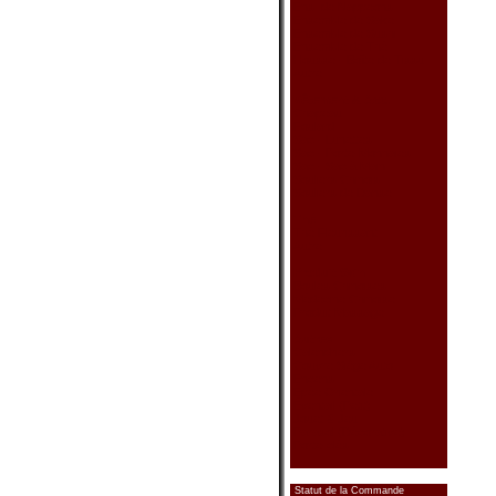
Ens. de Nappeons
Ensemble de Sake
Ensemble de Sushi
Ensemble de Thé
Housse - Boîte de Tissu
Autre
Vêtement & Acc.
Chapeau
Foulard
Sac - Lunettes
Sac - Porte-Monnaies
Sac - Sac à Main
Souliers Chinois
Souliers de Danse
Thé
Thé Fleurissant
Autre
Produit Sain
Boules Chinoises
Médecine Chinoise
Produit Massage
Autres
Calendriers
Couvre Siège Auto
Encens
Épée Orientale
Éventail (Petit)
Jouet & Jeu
Parasol (Décorative)
Porte-clés
Statut de la Commande