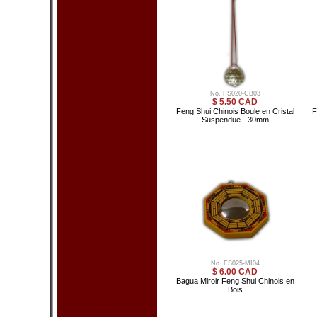
Rideau en Bois
Store en Rouleau
Store (avec motif)
Support en Bois
Vase & Pot
Décor Pour le Mur
Cadre - Geisha
Cadre - Oriental
Cadre - Peint à l'Huile
Éventail sur Mur
No. FS020-CB03
Poster - Bruce Lee
$ 5.50 CAD
Poster - Oriental
Feng Shui Chinois Boule en Cristal
F
Rouleau - Calligraphie
Suspendue - 30mm
Rouleau - Peinture
Tableau (Intarsia)
Art & Artisanat
Boîte/Support à Bijoux
Brûleur d'Encens/Huile
Jardin Zen
Poupée - Geisha
Poupée - Orientale
Poupée Russe Gigogne
Produit Cloisonné
Produit Egyptien
Produit Feng Shui
Statue - Bouddha
Statue - Dragon
Statue - Éléphant
Statue - Grenouille
No. FS025-MI04
Statue - Oriental
$ 6.00 CAD
Tirelire (Banque)
Bagua Miroir Feng Shui Chinois en
Autre
Bois
Vaisselle & Acc.
Baguettes
Couvre-Bouteille