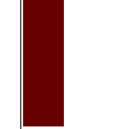
Couvre-Coussin
Ens. de Nappeons
Ensemble de Sake
Ensemble de Sushi
Ensemble de Thé
Housse - Boîte de Tissu
Autre
Vêtement & Acc.
Chapeau
Foulard
Sac - Lunettes
Sac - Porte-Monnaies
Sac - Sac à Main
Souliers Chinois
Souliers de Danse
Thé
Thé Fleurissant
Autre
Produit Sain
Boules Chinoises
Médecine Chinoise
Produit Massage
Autres
Calendriers
Couvre Siège Auto
Encens
Épée Orientale
Éventail (Petit)
Jouet & Jeu
Parasol (Décorative)
Porte-clés