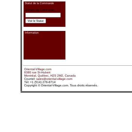
Statut de la Commande
Numéro de Commande:
Information
Coordonnées
Envoyez-nous un message
Payez Votre Commande
Statut de Commande
Échange de Liens
Confidentialité
Plan de Site
Recherche
Oriental-Village.com
6380 rue St-Hubert
Montréal, Québec, H2S 2M2, Canada
Courriel:
sales@oriental-village.com
Tél: +1 (514) 276-8714
Copyright © Oriental-Village.com. Tous droits réservés.