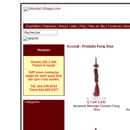
Expédition
|
Paiement
|
Retour
|
Aide
|
FAQ
|
Plan de Site
|
Contactez-Nou
Acceuil
:
Produits Feng Shui
Horaires
Ouvert 13h à 16h
Fermé le mardi
SVP nous contacter
avant de venir pour être
sûr que c’est ouvert.
Tél: 514-276-8714
Texto 514-405-5377
No. FS010-COIN
Catégories
$ 7.00 CAD
Ancienne Monnaie Chnoise Feng
Shui
Su
Déco Pour la Maison
Lampe - Japonaise
Lampe - Orientale
Lanterne
Paravent
Rideau en Bambou