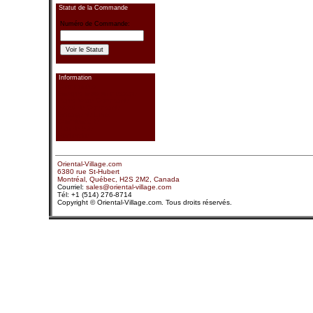
Statut de la Commande
Numéro de Commande:
Information
Coordonnées
Envoyez-nous un message
Payez Votre Commande
Statut de Commande
Échange de Liens
Confidentialité
Plan de Site
Recherche
Oriental-Village.com
6380 rue St-Hubert
Montréal, Québec, H2S 2M2, Canada
Courriel:
sales@oriental-village.com
Tél: +1 (514) 276-8714
Copyright © Oriental-Village.com. Tous droits réservés.