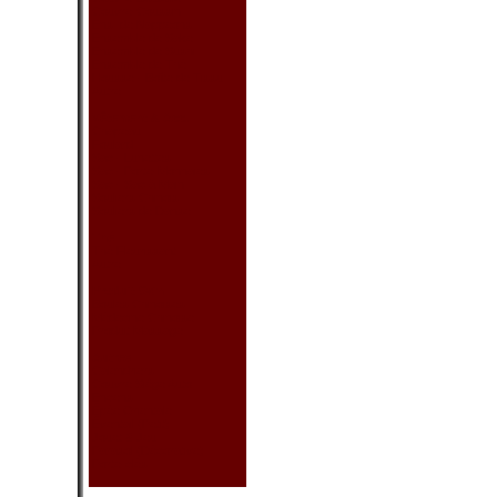
Couvre-Coussin
Ens. de Nappeons
Ensemble de Sake
Ensemble de Sushi
Ensemble de Thé
Housse - Boîte de Tissu
Autre
Vêtement & Acc.
Chapeau
Foulard
Sac - Lunettes
Sac - Porte-Monnaies
Sac - Sac à Main
Souliers Chinois
Souliers de Danse
Thé
Thé Fleurissant
Autre
Produit Sain
Boules Chinoises
Médecine Chinoise
Produit Massage
Autres
Calendriers
Couvre Siège Auto
Encens
Épée Orientale
Éventail (Petit)
Jouet & Jeu
Parasol (Décorative)
Porte-clés