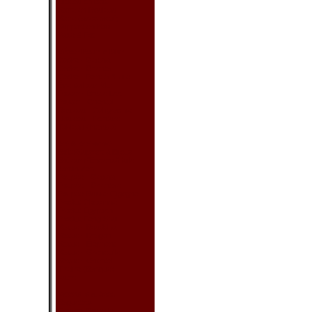
Rideau en Bois
Store en Rouleau
Store (avec motif)
Support en Bois
Vase & Pot
Décor Pour le Mur
Cadre - Geisha
Cadre - Oriental
Cadre - Peint à l'Huile
Éventail sur Mur
Poster - Bruce Lee
Poster - Oriental
Rouleau - Calligraphie
Rouleau - Peinture
Tableau (Intarsia)
Art & Artisanat
Boîte/Support à Bijoux
Brûleur d'Encens/Huile
Jardin Zen
Poupée - Geisha
Poupée - Orientale
Poupée Russe Gigogne
Produit Cloisonné
Produit Egyptien
Produit Feng Shui
Statue - Bouddha
Statue - Dragon
Statue - Éléphant
Statue - Grenouille
Statue - Oriental
Tirelire (Banque)
Autre
Vaisselle & Acc.
Baguettes
Couvre-Bouteille