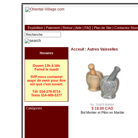
Expédition
|
Paiement
|
Retour
|
Aide
|
FAQ
|
Plan de Site
|
Contactez-Nou
Acceuil
:
Autres Vaisselles
Horaires
Ouvert 13h à 16h
Fermé le mardi
SVP nous contacter
avant de venir pour être
sûr que c’est ouvert.
Tél: 514-276-8714
Texto 514-405-5377
No. DS978-BWMA
Catégories
$ 18.00 CAD
Bol Mortier et Pilon en Marble
Déco Pour la Maison
Lampe - Japonaise
Lampe - Orientale
Lanterne
Paravent
Rideau en Bambou