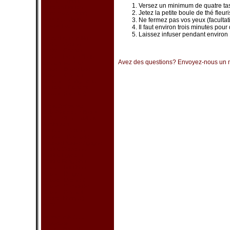
Rideau en Bois
Versez un minimum de quatre tas
Store en Rouleau
Jetez la petite boule de thé fleur
Store (avec motif)
Support en Bois
Ne fermez pas vos yeux (facultati
Vase & Pot
Il faut environ trois minutes pou
Laissez infuser pendant enviro
Décor Pour le Mur
Cadre - Geisha
Cadre - Oriental
Cadre - Peint à l'Huile
Avez des questions? Envoyez-nous un 
Éventail sur Mur
Poster - Bruce Lee
Poster - Oriental
Rouleau - Calligraphie
Rouleau - Peinture
Tableau (Intarsia)
Art & Artisanat
Boîte/Support à Bijoux
Brûleur d'Encens/Huile
Jardin Zen
Poupée - Geisha
Poupée - Orientale
Poupée Russe Gigogne
Produit Cloisonné
Produit Egyptien
Produit Feng Shui
Statue - Bouddha
Statue - Dragon
Statue - Éléphant
Statue - Grenouille
Statue - Oriental
Tirelire (Banque)
Autre
Vaisselle & Acc.
Baguettes
Couvre-Bouteille