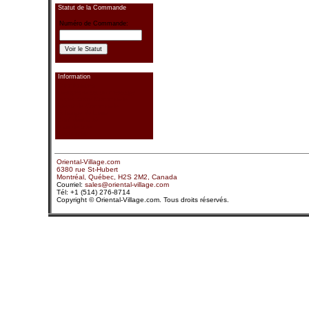
Statut de la Commande
Numéro de Commande:
Information
Coordonnées
Envoyez-nous un message
Payez Votre Commande
Statut de Commande
Échange de Liens
Confidentialité
Plan de Site
Recherche
Oriental-Village.com
6380 rue St-Hubert
Montréal, Québec, H2S 2M2, Canada
Courriel:
sales@oriental-village.com
Tél: +1 (514) 276-8714
Copyright © Oriental-Village.com. Tous droits réservés.