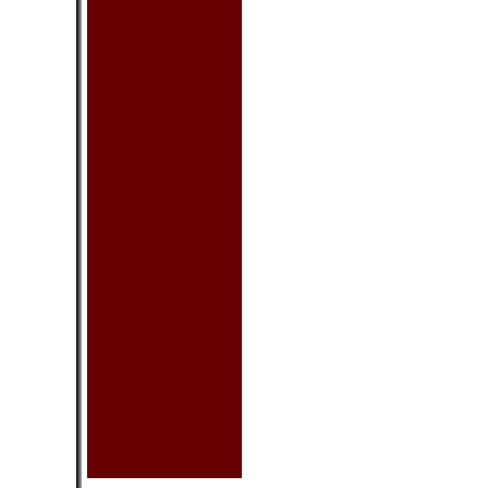
Couvre-Coussin
Ens. de Nappeons
Ensemble de Sake
Ensemble de Sushi
Ensemble de Thé
Housse - Boîte de Tissu
Autre
Vêtement & Acc.
Chapeau
Foulard
Sac - Lunettes
Sac - Porte-Monnaies
Sac - Sac à Main
Souliers Chinois
Souliers de Danse
Thé
Thé Fleurissant
Autre
Produit Sain
Boules Chinoises
Médecine Chinoise
Produit Massage
Autres
Calendriers
Couvre Siège Auto
Encens
Épée Orientale
Éventail (Petit)
Jouet & Jeu
Parasol (Décorative)
Porte-clés