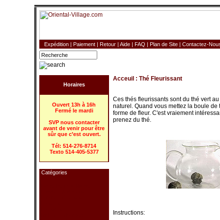
Expédition
|
Paiement
|
Retour
|
Aide
|
FAQ
|
Plan de Site
|
Contactez-Nou
Acceuil
:
Thé Fleurissant
Horaires
Ces thés fleurissants sont du thé vert a
Ouvert 13h à 16h
naturel. Quand vous mettez la boule de t
Fermé le mardi
forme de fleur. C'est vraiement intéressa
prenez du thé.
SVP nous contacter
avant de venir pour être
sûr que c’est ouvert.
Tél: 514-276-8714
Texto 514-405-5377
Catégories
Déco Pour la Maison
Lampe - Japonaise
Lampe - Orientale
Lanterne
Paravent
Instructions:
Rideau en Bambou